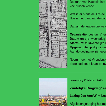
De kaart van Haubois laat
veel tuinen kende.
Wat is er sinds de 17e ee
Hoe is het vandaag de dag
Dat zijn de vragen die we 
Organisatie:
bestuur Vrie
Datum en tijd:
woensdag 5
Startpunt:
zuidwestelijke
Opgave:
uiterlijk 4 juni 
Aan de deelname zijn gee
Neem mee, het Vriendenbul
download deze kaart op u
|
| woensdag 27 februari 2019
Zuidelijke Ringweg: e
Lezing Jos Arts/Wim Lee
Afgelopen jaar ging het me