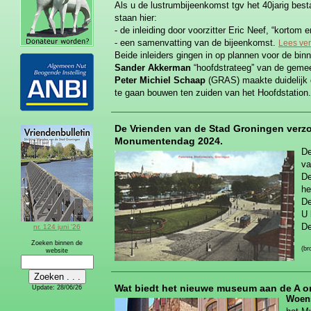
Als u de lustrumbijeenkomst tgv het 40jarig bes
staan hier:
- de inleiding door voorzitter Eric Neef, “kortom
- een samenvatting van de bijeenkomst.
Lees ve
Beide inleiders gingen in op plannen voor de bin
Sander Akkerman
“hoofdstrateeg” van de gemeen
Peter Michiel Schaap
(GRAS) maakte duidelijk d
te gaan bouwen ten zuiden van het Hoofdstation.
De Vrienden van de Stad Groningen verz
Monumentendag 2024.
De
va
De
he
De
U 
De
nr. 124 juni '26
Zoeken binnen de
(b
website
Wat biedt het nieuwe museum aan de A o
Update:
28/06/26
Woens