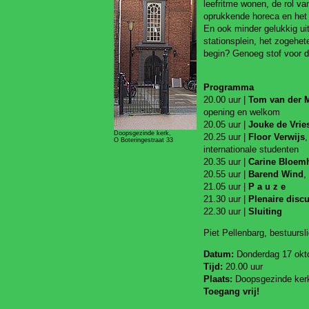
leefritme wonen, de rol v
oprukkende horeca en het 
En ook minder gelukkig ui
stationsplein, het zogehe
begin? Genoeg stof voor d
Programma
20.00 uur |
Tom van der 
opening en welkom
20.05 uur |
Jouke de Vrie
Doopsgezinde kerk,
20.25 uur |
Floor Verwijs
O Boteringestraat 33
internationale studenten
20.35 uur |
Carine Bloemh
20.55 uur |
Barend Wind
,
21.05 uur |
P a u z e
21.30 uur |
Plenaire disc
22.30 uur |
Sluiting
Piet Pellenbarg, bestuursl
Datum:
Donderdag 17 okt
Tijd:
20.00 uur
Plaats:
Doopsgezinde kerk
Toegang vrij!