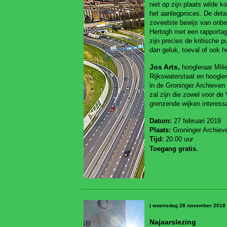
niet op zijn plaats wilde 
het aanlegproces. De detai
zoveelste bewijs van onb
Hertogh met een rapporta
zijn precies de kritische p
dan geluk, toeval of ook 
Jos Arts,
hoogleraar Mili
Rijkswaterstaat en hoogler
in de Groninger Archieven 
zal zijn die zowel voor d
grenzende wijken interessa
Datum:
27 februari 2019
Plaats:
Groninger Archiev
Tijd:
20.00 uur
.
Toegang gratis
| woensdag 28 november 2018
Najaarslezing