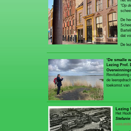
het Mu
“Op de
schee
De hee
Schee
Barte
dat v
De lez
‘De smalle 
Lezing Prof.
Overwinnings
Revitalisering
de leeropdrach
toekomst van 
Lezing 
Het Hoofd
Stefanie
Lees verd