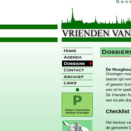
De Hoogbou
Groningen moe
laatste tijd v
of gewoon fysi
een rol te spe
De Vrienden f
een locatie dr
Checklist
Het bestuur va
de gemeente Gr