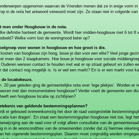
e onderwerpen opgenomen waarvan de Vrienden menen dat ze in enige vorm in d
op in de nota het antwoord verwoord moet zijn. Ze staan niet in volgorde van b
at men onder Hoogbouw in de nota.
elke definitie hanteert de gemeente. Wordt hier midden-hoogbouw met 6 tot 8 
bedoeld? Welke vorm lost de woningnood beter op?
doelgroep voor wonen in hoogbouw en hoe groot is die.
e kosten van hoogbouw zijn hoog, bouw je dan voor een elite? Veel jonge gezin
et meer dan 2 slaapkamers. Hoe bouw je hoogbouw voor sociale middengroep
. Ouderen wensen contact te houden met wat er op straat gebeurt en zullen ee
r dat contact nog mogelijk is. Is er wel een markt? En is er een markt voor 
 de locatiekeuze.
lm. 20 jaar geleden ging de gemeentelijke nota over ‘lege plekjes’. Worden er 
wezen met dan monumentalere hoogbouw? Verder voert de gemeente een discus
heeft een hoogbouw locatie op zichtlijnen?
betekenis van geldende bestemmingsplannen?
ordt er gebouwd overeenkomstig het door de raad vastgestelde bestemmingsp
ocatie kan dragen’. En staat een bestemmingsplan hoogbouw niet toe, legt he
nwijziging aan de raad voor of volgt alleen consultatie van de gemeenteraad? 
ig in in de wooncondities van de omwonenden zonder dat zij hiermee rekeni
an het vigerende bestemmingsplan. Daarom moet zorgvuldig worden omgega