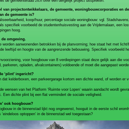
oet de gemeenteraad zich over een dergelijk project uitspreken.
ol van projectontwikkelaars, de gemeente, woningbouwcorporaties en de 
an de gemeente is?
ealiseerbaarheid, koop/huur, percentage sociale woningbouw: vgl. Stadshavens
ls specifiek voorbeeld de studentenhuisvesting aan de Vrijdemalaan, een los
epingen hoog.
n de omgeving.
oe worden aanwonenden betrokken bij de planvorming; hoe staat het met licht/
e leeftijd en hoogte van de aangrenzende bebouwing. Specifiek voorbeeld het
nvoorziening, voor hoogbouw van 8 verdiepingen staat deze gelijk aan die voor
d, parkeren, opladen, afvalcontainers) voldoende of moet die aangepast word
e ‘plint’ ingericht?
ijn dat kelderboxen, een parkeergarage kortom een dichte wand, of worden er 
k de wensen van het Platform ‘Ruimte voor Lopen’ waarin aandacht wordt gevr
k. Een dichte plint bij een flat vermindert de sociale veiligheid.
en’ ook hoogbouw?
oogbouw in de binnenstad lijkt nog ongewenst, hooguit in de eerste schil eromh
s ‘eindeloos optoppen’ in de binnenstad wel toegestaan?