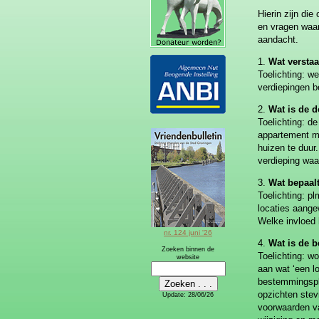
Hierin zijn di
en vragen waar
aandacht.
1.
Wat versta
Toelichting: w
verdiepingen 
2.
Wat is de 
Toelichting: d
appartement m
huizen te duur
verdieping waa
3.
Wat bepaalt
Toelichting: p
locaties aange
Welke invloed 
nr. 124 juni '26
4.
Wat is de 
Zoeken binnen de
Toelichting: w
website
aan wat ‘een l
bestemmingspla
opzichten stev
Update:
28/06/26
voorwaarden v