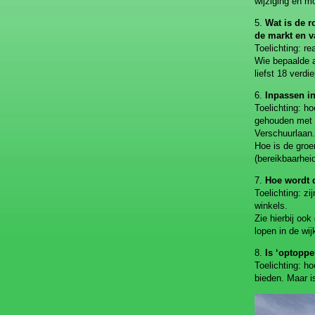
wijziging en m
5.
Wat is de r
de markt en v
Toelichting: r
Wie bepaalde a
liefst 18 verdi
6.
Inpassen i
Toelichting: h
gehouden met d
Verschuurlaan.
Hoe is de groe
(bereikbaarhei
7.
Hoe wordt d
Toelichting: z
winkels.
Zie hierbij oo
lopen in de wij
8.
Is ‘optopp
Toelichting: h
bieden. Maar i