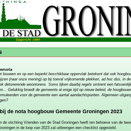
wnota
t bouwen en op een beperkt beschikbaar oppervlak betekent dat ook hoogbou
errijzen (naar onze mening) op bij toeval vrijkomende plekken, ad hoc dus, in
ek detonerende woontorens. Soms lijken daarbij regels omtrent een fatsoenlij
len… Gelukkig broedt de gemeente al enige tijd op nieuw beleid, de hoogbouw
ormuleerden voor de gemeente een aantal aandachtspunten. Algemeen uitgang
agen?
 bij de nota hoogbouw Gemeente Groningen 2023
n de stichting Vrienden van de Stad Groningen heeft ten behoeve van de beo
oningen in de loop van 2023 zal uitbrengen een checklist opgesteld.