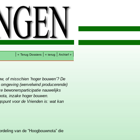
|
|
|
|
« Terug Dossiers
« terug
Archief »
w, of misschien ‘hoger bouwen’? De
 de omgeving (wervelwind producerende)
ke bewonersparticipatie nauwelijks
nota, inzake hoger bouwen.
spunt voor de Vrienden is: wat kan
ordeling van de “Hoogbouwnota” die