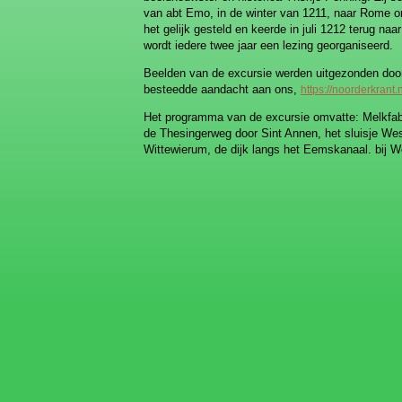
van abt Emo, in de winter van 1211, naar Rome om
het gelijk gesteld en keerde in juli 1212 terug na
wordt iedere twee jaar een lezing georganiseerd.
Beelden van de excursie werden uitgezonden doo
besteedde aandacht aan ons,
https://noorderkrant
Het programma van de excursie omvatte: Melkfab
de Thesingerweg door Sint Annen, het sluisje West
Wittewierum, de dijk langs het Eemskanaal. bij W