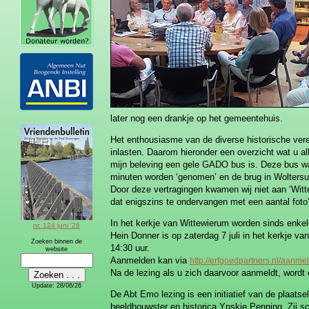
later nog een drankje op het gemeentehuis.
Het enthousiasme van de diverse historische vere
inlasten. Daarom hieronder een overzicht wat u 
mijn beleving een gele GADO bus is. Deze bus was
minuten worden ‘genomen’ en de brug in Woltersum
Door deze vertragingen kwamen wij niet aan ‘Witt
dat enigszins te ondervangen met een aantal fot
In het kerkje van Wittewierum worden sinds enkel
nr. 124 juni '26
Hein Donner is op zaterdag 7 juli in het kerkje va
Zoeken binnen de
14:30 uur.
website
Aanmelden kan via
http://erfgoedpartners.nl/aanm
Na de lezing als u zich daarvoor aanmeldt, wordt
Update:
28/06/26
De Abt Emo lezing is een initiatief van de plaats
beeldhouwster en historica Ynskje Penning. Zij sc